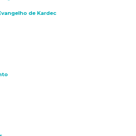
 Evangelho de Kardec
nto
s