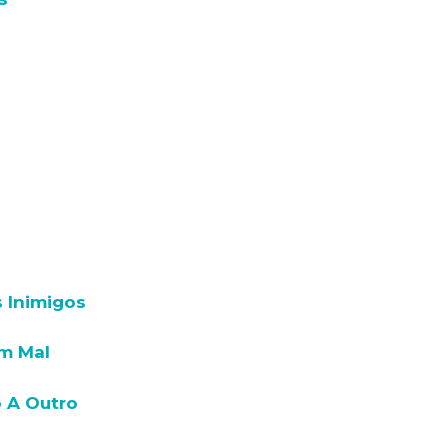
 Inimigos
em Mal
o A Outro