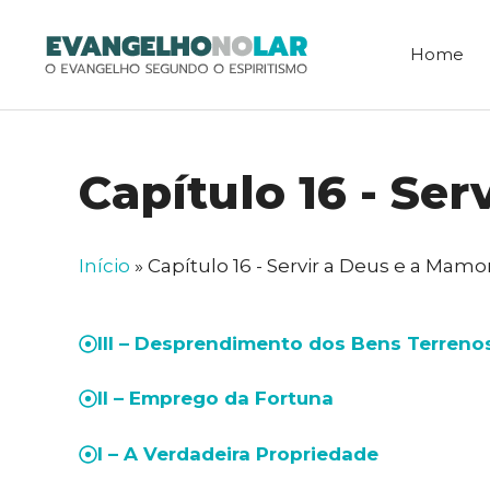
Pular
para
Home
o
conteúdo
Capítulo 16 - Se
Início
»
Capítulo 16 - Servir a Deus e a Mam
III – Desprendimento dos Bens Terreno
II – Emprego da Fortuna
I – A Verdadeira Propriedade