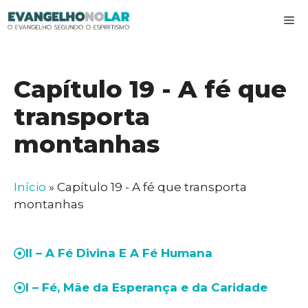
Pular
M
para
o
conteúdo
Capítulo 19 - A fé que
transporta
montanhas
Início
»
Capítulo 19 - A fé que transporta
montanhas
II – A Fé Divina E A Fé Humana
I – Fé, Mãe da Esperança e da Caridade