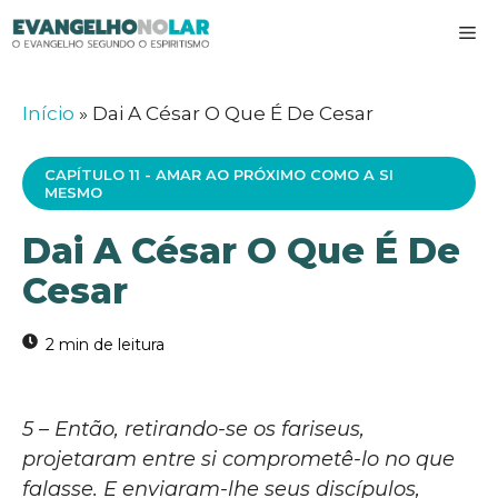
Pular
M
para
o
conteúdo
Início
»
Dai A César O Que É De Cesar
CAPÍTULO 11 - AMAR AO PRÓXIMO COMO A SI
MESMO
Dai A César O Que É De
Cesar
5 – Então, retirando-se os fariseus,
projetaram entre si comprometê-lo no que
falasse. E enviaram-lhe seus discípulos,