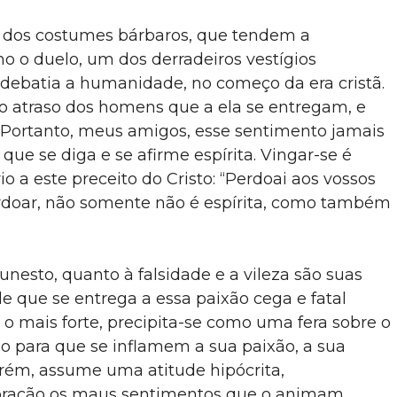
s dos costumes bárbaros, que tendem a
o o duelo, um dos derradeiros vestígios
debatia a humanidade, no começo da era cristã.
do atraso dos homens que a ela se entregam, e
. Portanto, meus amigos, esse sentimento jamais
que se diga e se afirme espírita. Vingar-se é
io a este preceito do Cristo: “Perdoai aos vossos
erdoar, não somente não é espírita, como também
nesto, quanto à falsidade e a vileza são suas
e que se entrega a essa paixão cega e fatal
 o mais forte, precipita-se como uma fera sobre o
lo para que se inflamem a sua paixão, a sua
porém, assume uma atitude hipócrita,
oração os maus sentimentos que o animam.