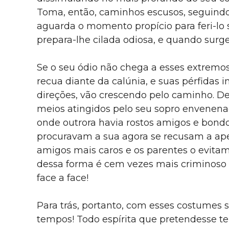
Toma, então, caminhos escusos, seguindo
aguarda o momento propício para feri-lo 
prepara-lhe cilada odiosa, e quando surge
Se o seu ódio não chega a esses extremos
recua diante da calúnia, e suas pérfidas
direções, vão crescendo pelo caminho. D
meios atingidos pelo seu sopro envenena
onde outrora havia rostos amigos e bond
procuravam a sua agora se recusam a aper
amigos mais caros e os parentes o evitam
dessa forma é cem vezes mais criminoso q
face a face!
Para trás, portanto, com esses costumes s
tempos! Todo espírita que pretendesse ter,