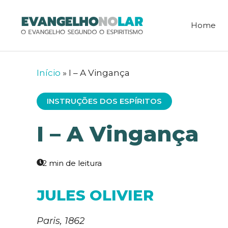
Pular
para
Home
o
conteúdo
Início
»
I – A Vingança
INSTRUÇÕES DOS ESPÍRITOS
I – A Vingança
JULES OLIVIER
Paris, 1862