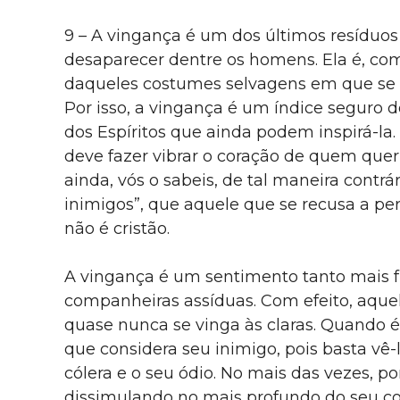
9 – A vingança é um dos últimos resíduo
desaparecer dentre os homens. Ela é, com
daqueles costumes selvagens em que se 
Por isso, a vingança é um índice seguro 
dos Espíritos que ainda podem inspirá-la
deve fazer vibrar o coração de quem quer 
ainda, vós o sabeis, de tal maneira contrár
inimigos”, que aquele que se recusa a p
não é cristão.
A vingança é um sentimento tanto mais fu
companheiras assíduas. Com efeito, aquel
quase nunca se vinga às claras. Quando é
que considera seu inimigo, pois basta vê-
cólera e o seu ódio. No mais das vezes, 
dissimulando no mais profundo do seu c