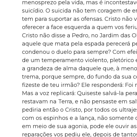
menosprezo pela vida, mas é incontesta
suicídio. O suicida não tem coragem de enf
tem para suportar as ofensas. Cristo não
oferecer a face esquerda a quem vos feriu
Cristo não disse a Pedro, no Jardim das O
aquele que mata pela espada perecerá pe
condenou o duelo para sempre? Com efeit
de um temperamento violento, pletórico e
a grandeza de alma daquele que, à menor
trema, porque sempre, do fundo da sua co
fizeste de teu irmão? Ele responderá: Foi
Mas a voz replicará: Quiseste salvá-la pe
restavam na Terra, e não pensaste em sal
pediria então o Cristo, por todos os ultra
com os espinhos e a lança, não somente
em meio de sua agonia, pode ele ouvir as
reparações vos pediu ele, depois de tanto