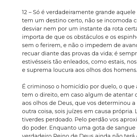
12 – Só é verdadeiramente grande aquel
tem um destino certo, não se incomoda c
desviar nem por um instante da rota certa
importa de que os obstáculos e os espin
sem o ferirem, e não o impedem de avança
recuar diante das provas da vida; é semp
estivésseis tão enleados, como estais, no
e suprema loucura aos olhos dos homens
É criminoso o homicídio por duelo, o que
tem o direito, em caso algum de atentar 
aos olhos de Deus, que vos determinou a 
outra coisa, sois juízes em causa própri
tiverdes perdoado. Pelo perdão vos aprox
do poder. Enquanto uma gota de sangue c
verdadeiro Reino de Deus ainda não terá 