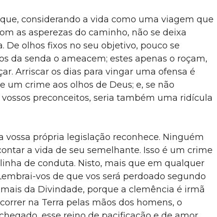
e que, considerando a vida como uma viagem que
om as asperezas do caminho, não se deixa
. De olhos fixos no seu objetivo, pouco se
hos da senda o ameacem; estes apenas o roçam,
r. Arriscar os dias para vingar uma ofensa é
re um crime aos olhos de Deus; e, se não
s vossos preconceitos, seria também uma ridícula
.
 a vossa própria legislação reconhece. Ninguém
contar a vida de seu semelhante. Isso é um crime
linha de conduta. Nisto, mais que em qualquer
a. Lembrai-vos de que vos será perdoado segundo
imais da Divindade, porque a clemência é irmã
orrer na Terra pelas mãos dos homens, o
chegado, esse reino de pacificação e de amor,