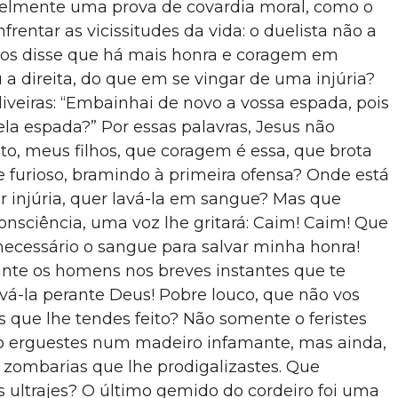
velmente uma prova de covardia moral, como o
rentar as vicissitudes da vida: o duelista não a
 vos disse que há mais honra e coragem em
 a direita, do que em se vingar de uma injúria?
liveiras: “Embainhai de novo a vossa espada, pois
la espada?” Por essas palavras, Jesus não
o, meus filhos, que coragem é essa, que brota
 furioso, bramindo à primeira ofensa? Onde está
 injúria, quer lavá-la em sangue? Mas que
nsciência, uma voz lhe gritará: Caim! Caim! Que
 necessário o sangue para salvar minha honra!
rante os homens nos breves instantes que te
vá-la perante Deus! Pobre louco, que não vos
jes que lhe tendes feito? Não somente o feristes
 o erguestes num madeiro infamante, mas ainda,
 zombarias que lhe prodigalizastes. Que
s ultrajes? O último gemido do cordeiro foi uma