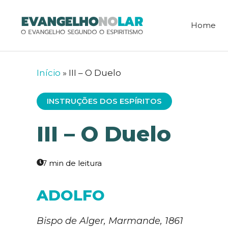
Pular
para
Home
o
conteúdo
Início
»
III – O Duelo
INSTRUÇÕES DOS ESPÍRITOS
III – O Duelo
ADOLFO
Bispo de Alger, Marmande, 1861