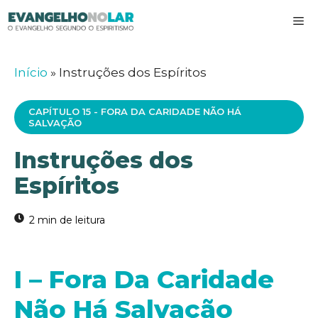
Pular
M
para
o
conteúdo
Início
»
Instruções dos Espíritos
CAPÍTULO 15 - FORA DA CARIDADE NÃO HÁ
SALVAÇÃO
Instruções dos
Espíritos
I – Fora Da Caridade
Não Há Salvação