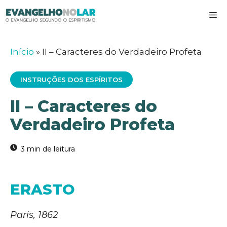
Pular
M
para
o
conteúdo
Início
»
II – Caracteres do Verdadeiro Profeta
INSTRUÇÕES DOS ESPÍRITOS
II – Caracteres do
Verdadeiro Profeta
ERASTO
Paris, 1862