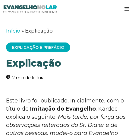
Pular
M
para
o
conteúdo
Início
»
Explicação
EXPLICAÇÃO E PREFÁCIO
Explicação
Este livro foi publicado, inicialmente, com o
título de
Imitação do Evangelho
. Kardec
explica o seguinte:
Mais tarde, por força das
observações reiteradas do Sr. Didier e de
outras pessoas, mudei-o para Evangelho