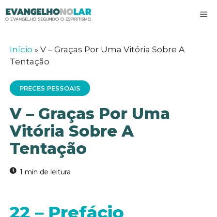
Pular
M
para
o
conteúdo
Início
»
V – Graças Por Uma Vitória Sobre A
Tentação
PRECES PESSOAIS
V – Graças Por Uma
Vitória Sobre A
Tentação
22 – Prefácio